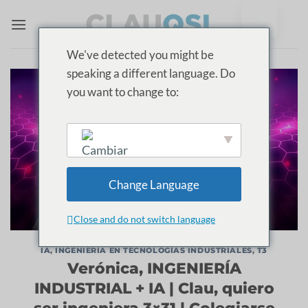
Ir
al
contenido
We've detected you might be
speaking a different language. Do
you want to change to:
English
Change Language
Close and do not switch language
IA
,
INGENIERÍA EN TECNOLOGÍAS INDUSTRIALES
,
T3
Verónica, INGENIERÍA
INDUSTRIAL + IA | Clau, quiero
ser ingeniera 3×31 | Colegiarse