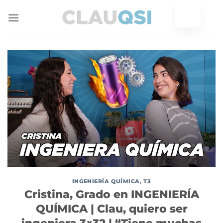
Ir
al
contenido
INGENIERÍA QUÍMICA
,
T3
Cristina, Grado en INGENIERÍA
QUÍMICA | Clau, quiero ser
ingeniera 3×32 | “Tiene muchas