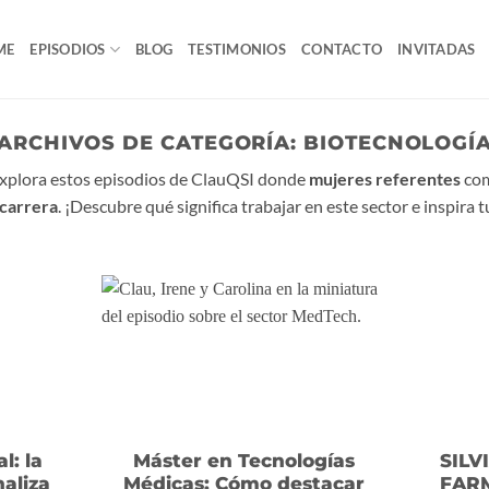
ME
EPISODIOS
BLOG
TESTIMONIOS
CONTACTO
INVITADAS
ARCHIVOS DE CATEGORÍA:
BIOTECNOLOGÍ
Explora estos episodios de ClauQSI donde
mujeres referentes
com
carrera
. ¡Descubre qué significa trabajar en este sector e inspira 
l: la
Máster en Tecnologías
SILV
aliza
Médicas: Cómo destacar
FARM