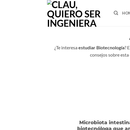
Ir
al
HO
contenido
¿Te interesa
estudiar Biotecnología
? 
consejos sobre esta
Microbiota intestina
biotecnóloga que an