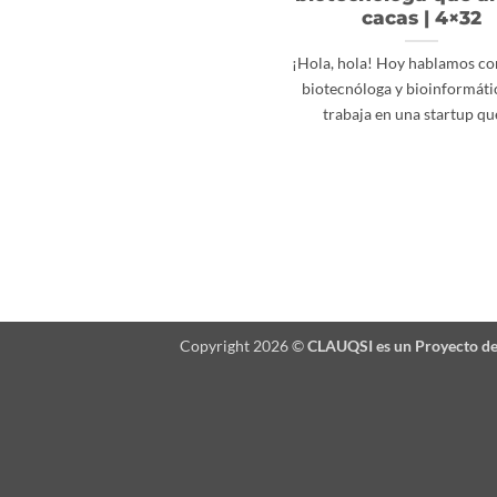
cacas | 4×32
¡Hola, hola! Hoy hablamos co
biotecnóloga y bioinformáti
trabaja en una startup que[
Copyright 2026 ©
CLAUQSI es un Proyecto d