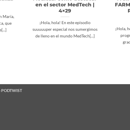
en el sector MedTech |
FARM
4×29
n María,
¡Hola, hola! En este episodio
ca, que
¡Hola, 
suuuuuper especial nos sumergimos
...]
progr
de lleno en el mundo MedTech[...]
gra
e
PODTWIST