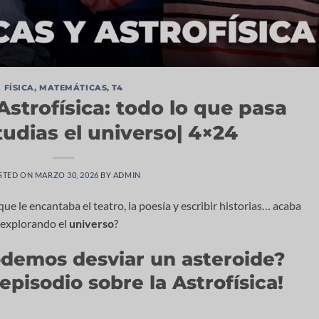
FÍSICA
,
MATEMÁTICAS
,
T4
strofísica: todo lo que pasa
udias el universo| 4×24
STED ON
MARZO 30, 2026
BY
ADMIN
ue le encantaba el teatro, la poesía y escribir historias… acaba
 explorando el
universo
?
demos desviar un asteroide?
episodio sobre la Astrofísica!