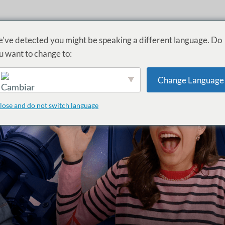
ME
EPISODIOS
BLOG
TESTIMONIOS
CONTACTO
INVITADAS
've detected you might be speaking a different language. Do
u want to change to:
Change Language
English
lose and do not switch language