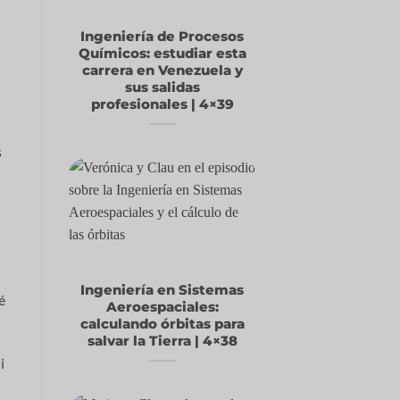
Ingeniería de Procesos
Químicos: estudiar esta
carrera en Venezuela y
sus salidas
profesionales | 4×39
s
Ingeniería en Sistemas
é
Aeroespaciales:
calculando órbitas para
salvar la Tierra | 4×38
i