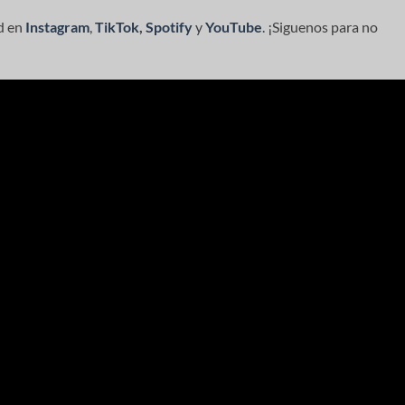
d en
Instagram
,
TikTok
,
Spotify
y
YouTube
. ¡Siguenos para no