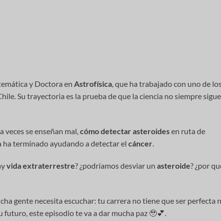
temática y Doctora en
Astrofísica
, que ha trabajado con uno de lo
hile. Su trayectoria es la prueba de que la ciencia no siempre sigue
a veces se enseñan mal,
cómo detectar asteroides
en ruta de
ía ha terminado ayudando a detectar el
cáncer
.
ay
vida extraterrestre
? ¿podríamos desviar un
asteroide
? ¿por qu
a gente necesita escuchar: tu carrera no tiene que ser perfecta n
tu futuro, este episodio te va a dar mucha paz 🥹💕.