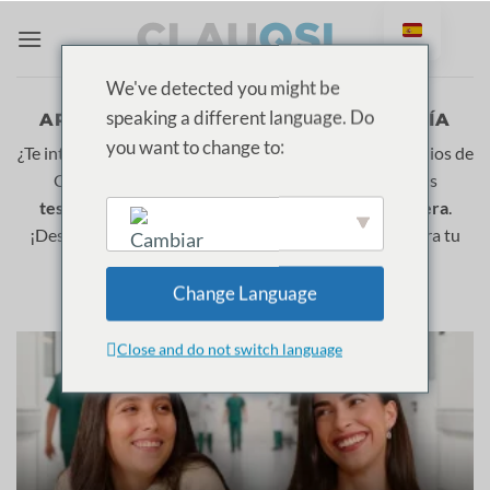
Ir
al
contenido
We've detected you might be
speaking a different language. Do
ARCHIVOS DE CATEGORÍA:
ENFERMERÍA
you want to change to:
¿Te interesa
estudiar Enfermería
? Explora estos episodios de
ClauQSI donde
mujeres referentes
comparten sus
testimonios
reales, retos y consejos sobre esta
carrera
.
¡Descubre qué significa trabajar en este sector e inspira tu
futuro profesional!
English
Change Language
Close and do not switch language