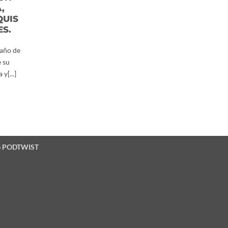
,
QUIS
ES.
 año de
 su
y[...]
e
PODTWIST