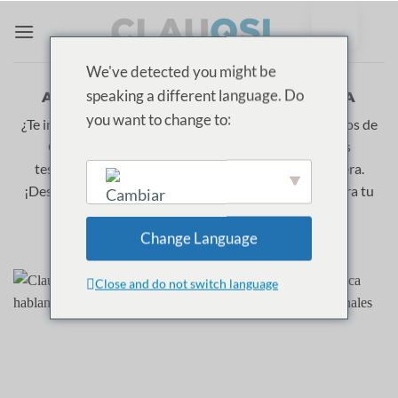
Ir
al
contenido
We've detected you might be
speaking a different language. Do
ARCHIVOS DE CATEGORÍA:
FARMACIA
you want to change to:
¿Te interesa
estudiar Farmacia
? Explora estos episodios de
ClauQSI donde mujeres referentes comparten sus
testimonios reales, retos y consejos sobre esta carrera.
¡Descubre qué significa trabajar en este sector e inspira tu
futuro profesional!
English
Change Language
Close and do not switch language