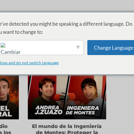
ME
EPISODIOS
BLOG
TESTIMONIOS
CONTACTO
INVITADAS
've detected you might be speaking a different language. Do
u want to change to:
S DE CATEGORÍA:
INGENIERÍA DEL MEDIO
Change Language
edio Natural
? Explora estos episodios de ClauQSI donde
mujeres 
bre esta
carrera
. ¡Descubre qué significa trabajar en este sector e i
English
lose and do not switch language
dio
El mundo de la Ingeniería
a los
de Montes: Proteger la