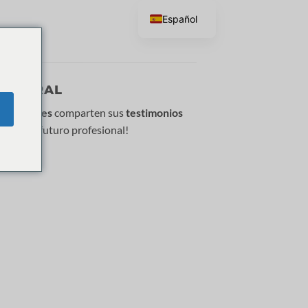
Español
 NATURAL
referentes
comparten sus
testimonios
nspira tu futuro profesional!