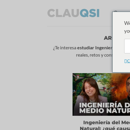
Ir
al
HO
contenido
We
yo
ARCHIVO
¿Te interesa
estudiar Ingeniería del M
reales, retos y consejos so
C
Ingeniería del Me
Natural: ¿qué caus