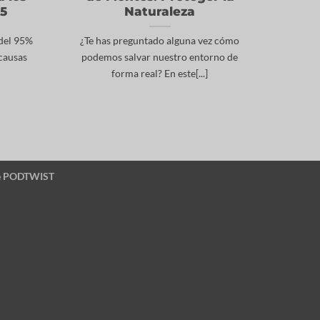
05
Naturaleza
 del 95%
¿Te has preguntado alguna vez cómo
 causas
podemos salvar nuestro entorno de
forma real? En este[...]
e
PODTWIST