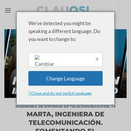
Ir
al
contenido
We've detected you might be
speaking a different language. Do
you want to change to:
English
Change Language
Close and do not switch language
INGENIERÍA DE SISTEMAS DE TELECOMUNICACIÓN
,
T2
MARTA, INGENIERA DE
TELECOMUNICACIÓN.
FOMENTANDO EL