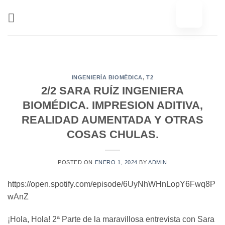
Ir
al
contenido
INGENIERÍA BIOMÉDICA
,
T2
2/2 SARA RUÍZ INGENIERA
BIOMÉDICA. IMPRESION ADITIVA,
REALIDAD AUMENTADA Y OTRAS
COSAS CHULAS.
POSTED ON
ENERO 1, 2024
BY
ADMIN
https://open.spotify.com/episode/6UyNhWHnLopY6Fwq8P
wAnZ
¡Hola, Hola! 2ª Parte de la maravillosa entrevista con Sara