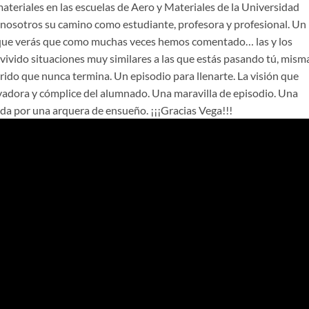
ateriales en las escuelas de Aero y Materiales de la Universidad
 nosotros su camino como estudiante, profesora y profesional. Un
l que verás que como muchas veces hemos comentado… las y los
vivido situaciones muy similares a las que estás pasando tú, mism
rrido que nunca termina. Un episodio para llenarte. La visión que
vadora y cómplice del alumnado. Una maravilla de episodio. Una
ada por una arquera de ensueño. ¡¡¡Gracias Vega!!!