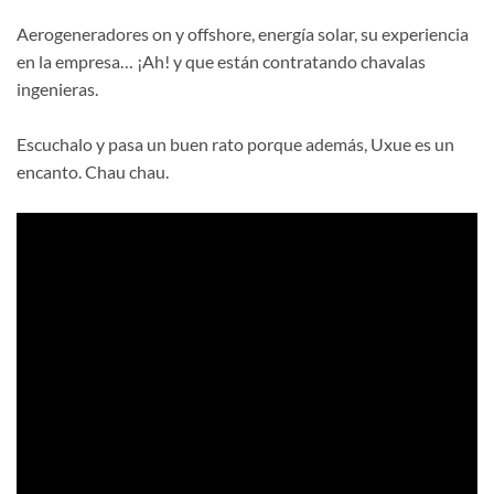
Aerogeneradores on y offshore, energía solar, su experiencia
en la empresa… ¡Ah! y que están contratando chavalas
ingenieras.
Escuchalo y pasa un buen rato porque además, Uxue es un
encanto. Chau chau.