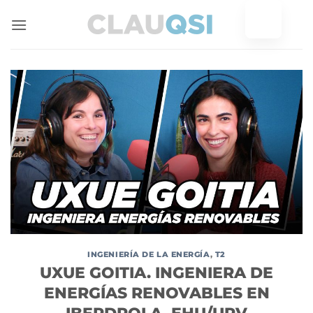
Ir
al
contenido
INGENIERÍA DE LA ENERGÍA
,
T2
UXUE GOITIA. INGENIERA DE
ENERGÍAS RENOVABLES EN
IBERDROLA. EHU/UPV