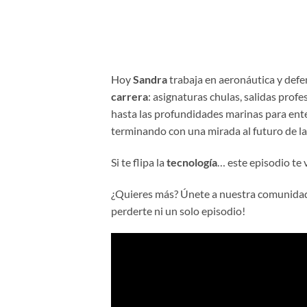
Hoy
Sandra
trabaja en aeronáutica y defe
carrera
: asignaturas chulas, salidas prof
hasta las profundidades marinas para ent
terminando con una mirada al futuro de l
Si te flipa la
tecnología
… este episodio te v
¿Quieres más? Únete a nuestra comunida
perderte ni un solo episodio!