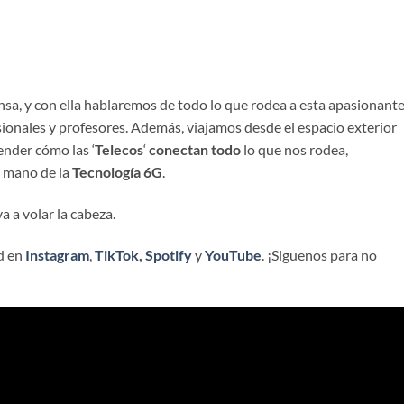
nsa, y con ella hablaremos de todo lo que rodea a esta apasionant
esionales y profesores. Además, viajamos desde el espacio exterior
ender cómo las ‘
Telecos
‘
conectan todo
lo que nos rodea,
a mano de la
Tecnología 6G
.
a a volar la cabeza.
d en
Instagram
,
TikTok
,
Spotify
y
YouTube
. ¡Siguenos para no