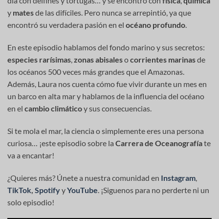
día con delfines y tortugas… y se encontró con
física
,
química
y
mates
de las difíciles. Pero nunca se arrepintió, ya que
encontró su verdadera pasión en el
océano profundo
.
En este episodio hablamos del fondo marino y sus secretos:
especies rarísimas
,
zonas abisales
o
corrientes marinas
de
los océanos 500 veces más grandes que el Amazonas.
Además, Laura nos cuenta cómo fue vivir durante un mes en
un barco en alta mar y hablamos de la influencia del océano
en el
cambio climático
y sus consecuencias.
Si te mola el mar, la ciencia o simplemente eres una persona
curiosa… ¡este episodio sobre la
Carrera de Oceanografía
te
va a encantar!
¿Quieres más? Únete a nuestra comunidad en
Instagram
,
TikTok
,
Spotify
y
YouTube
. ¡Siguenos para no perderte ni un
solo episodio!