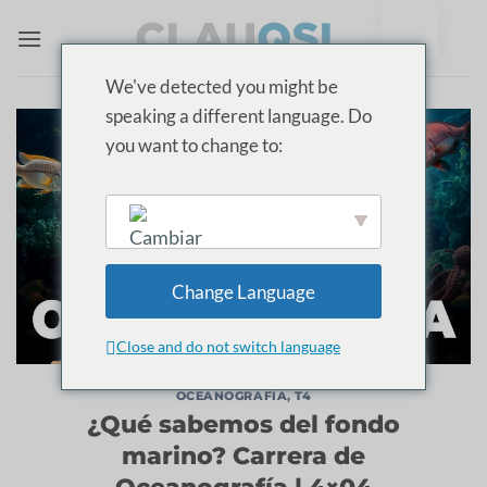
Ir
al
contenido
We've detected you might be
speaking a different language. Do
you want to change to:
English
Change Language
Close and do not switch language
OCEANOGRAFÍA
,
T4
¿Qué sabemos del fondo
marino? Carrera de
Oceanografía | 4×04