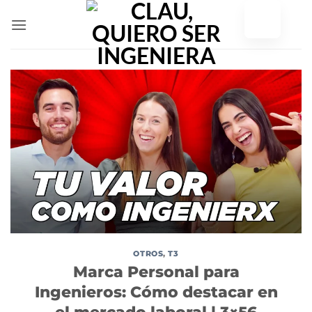
Ir
al
contenido
OTROS
,
T3
Marca Personal para
Ingenieros: Cómo destacar en
el mercado laboral | 3×56