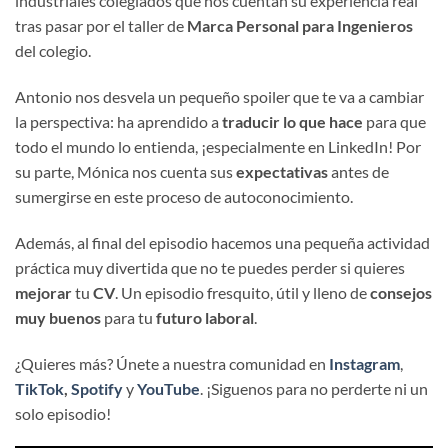
industriales colegiados que nos cuentan su experiencia real
tras pasar por el taller de
Marca Personal para Ingenieros
del colegio.
Antonio nos desvela un pequeño spoiler que te va a cambiar
la perspectiva: ha aprendido a
traducir lo que hace
para que
todo el mundo lo entienda, ¡especialmente en LinkedIn! Por
su parte, Mónica nos cuenta sus
expectativas
antes de
sumergirse en este proceso de autoconocimiento.
Además, al final del episodio hacemos una pequeña actividad
práctica muy divertida que no te puedes perder si quieres
mejorar
tu
CV
. Un episodio fresquito, útil y lleno de
consejos
muy buenos
para tu
futuro laboral
.
¿Quieres más? Únete a nuestra comunidad en
Instagram
,
TikTok
,
Spotify
y
YouTube
. ¡Siguenos para no perderte ni un
solo episodio!