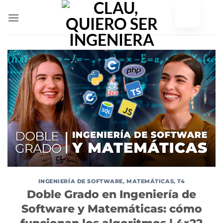
Ir
al
contenido
INGENIERÍA DE SOFTWARE
,
MATEMÁTICAS
,
T4
Doble Grado en Ingeniería de
Software y Matemáticas: cómo
funcionan los algoritmos | 4×22