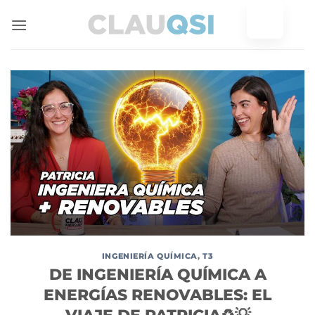
Ir
al
contenido
INGENIERÍA QUÍMICA
,
T3
DE INGENIERÍA QUÍMICA A
ENERGÍAS RENOVABLES: EL
VIAJE DE PATRICIA♻️💡