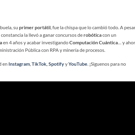
buela, su
primer portátil
, fue la chispa que lo cambió todo. A pesa
u constancia la llevó a ganar concursos de
robótica
con un
a
en 4 años y acabar investigando
Computación Cuántica
… y aho
inistración Pública con RPA y minería de procesos.
d en
Instagram
,
TikTok
,
Spotify
y
YouTube
. ¡Siguenos para no