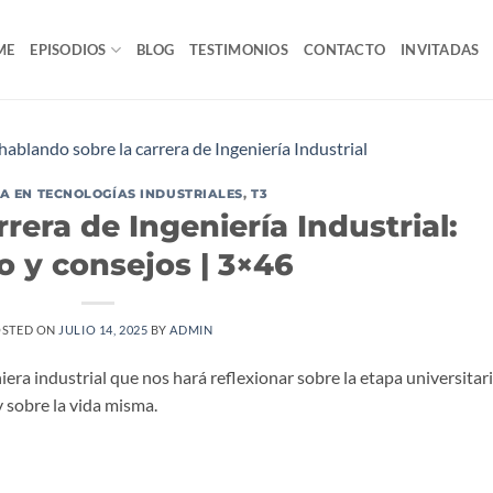
ME
EPISODIOS
BLOG
TESTIMONIOS
CONTACTO
INVITADAS
ÍA EN TECNOLOGÍAS INDUSTRIALES
,
T3
rera de Ingeniería Industrial:
o y consejos | 3×46
STED ON
JULIO 14, 2025
BY
ADMIN
niera industrial que nos hará reflexionar sobre la etapa universitari
 sobre la vida misma.