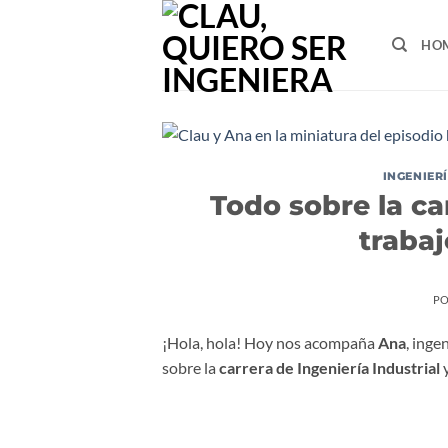
Ir
al
HO
contenido
INGENIER
Todo sobre la car
trabaj
PO
¡Hola, hola! Hoy nos acompaña
Ana
, inge
sobre la
carrera de Ingeniería Industrial
y