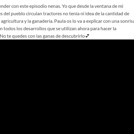
ender con este episodio nenas. Yo que desde la ventana de mi
s del pueblo circulan tractores no tenía ni idea de la cantidad de
agricultura y la ganadería. Paula os lo va a explicar con una sonris
 todos los desarrollos que se utilizan ahora para hacer la
. No te quedes con las ganas de descubrirlo💕