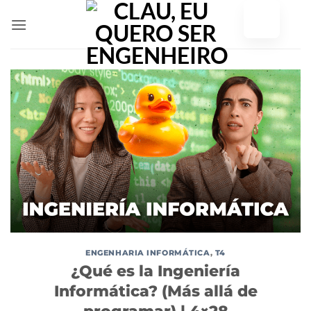
Saltar
para
o
conteúdo
ENGENHARIA INFORMÁTICA
,
T4
¿Qué es la Ingeniería
Informática? (Más allá de
programar) | 4×28