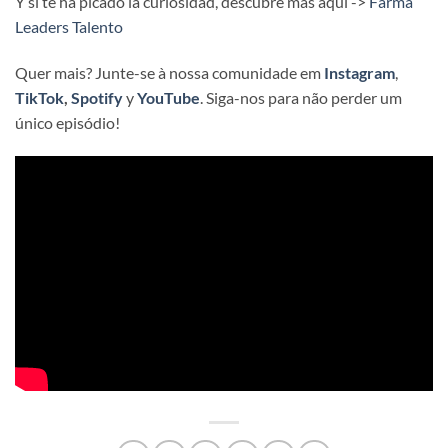
Y si te ha picado la curiosidad, descubre más aquí ->
Farma
Leaders Talento
Quer mais? Junte-se à nossa comunidade em
Instagram
,
TikTok
,
Spotify
y
YouTube
. Siga-nos para não perder um
único episódio!