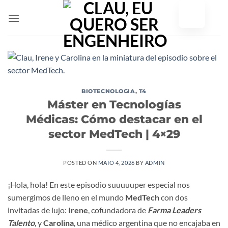
Saltar
para
o
conteúdo
BIOTECNOLOGIA
,
T4
Máster en Tecnologías
Médicas: Cómo destacar en el
sector MedTech | 4×29
POSTED ON
MAIO 4, 2026
BY
ADMIN
¡Hola, hola! En este episodio suuuuuper especial nos
sumergimos de lleno en el mundo
MedTech
con dos
invitadas de lujo:
Irene
, cofundadora de
Farma Leaders
Talento
, y
Carolina
, una médico argentina que no encajaba en