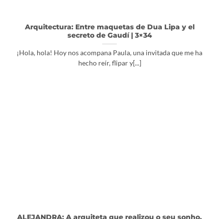
Arquitectura: Entre maquetas de Dua Lipa y el
secreto de Gaudí | 3×34
¡Hola, hola! Hoy nos acompana Paula, una invitada que me ha
hecho reír, flipar y[...]
ALEJANDRA: A arquiteta que realizou o seu sonho,