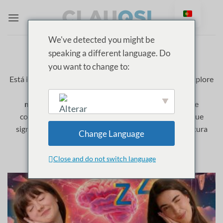
Saltar
para
o
We've detected you might be
conteúdo
speaking a different language. Do
CATEGORY ARCHIVES:
TERAPIA
OCUPACIONAL
you want to change to:
Está interessado em
estudiar Terapia Ocupacional
? Explore
estes episódios de ClauQSI onde
modelos de
mulheres
partilhar os seus
testemunhos
desafios e
conselhos sobre este assunto
corrida
. Descubra o que
English
significa trabalhar neste sector e inspire-se na sua futura
Change Language
carreira!
Close and do not switch language