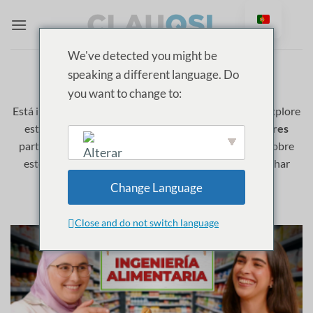
Saltar
para
o
We've detected you might be
conteúdo
speaking a different language. Do
CATEGORY ARCHIVES:
INGENIERÍA
ALIMENTARIA
you want to change to:
Está interessado em
estudar Engenharia alimentar
? Explore
estes episódios de ClauQSI onde
modelos de mulheres
partilhar os seus
testemunhos
desafios e conselhos sobre
este assunto
corrida
. Descubra o que significa trabalhar
English
neste sector e inspire-se na sua futura carreira!
Change Language
Close and do not switch language