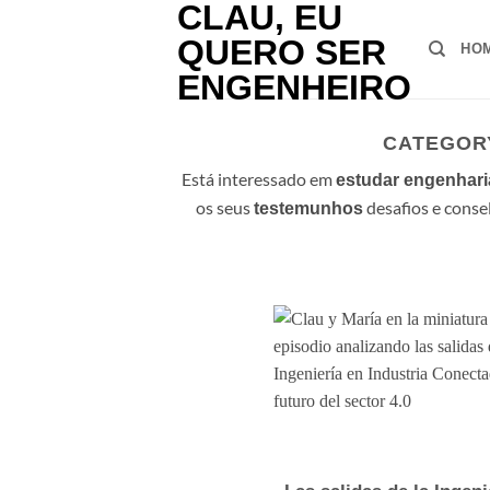
Saltar
para
HO
o
conteúdo
CATEGOR
Está interessado em
estudar engenharia
os seus
desafios e conse
testemunhos