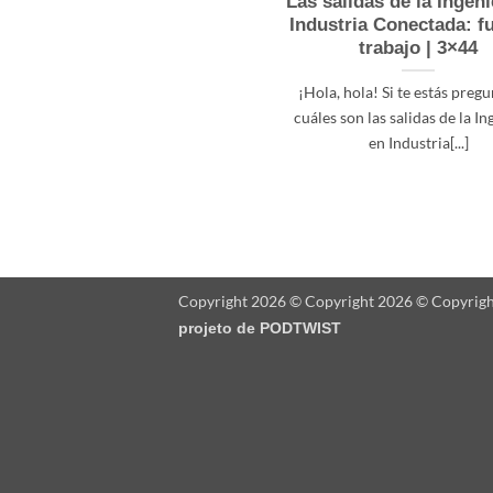
Las salidas de la Ingeni
Industria Conectada: f
trabajo | 3×44
¡Hola, hola! Si te estás preg
cuáles son las salidas de la In
en Industria[...]
Copyright 2026 © Copyright 2026 © Copyrig
projeto de
PODTWIST