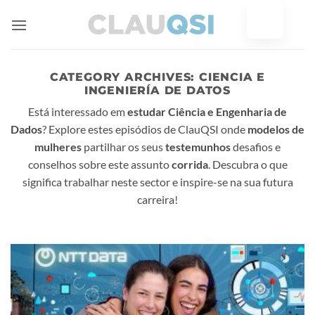
Saltar
para
o
conteúdo
CATEGORY ARCHIVES:
CIENCIA E
INGENIERÍA DE DATOS
Está interessado em
estudar Ciência e Engenharia de
Dados
? Explore estes episódios de ClauQSI onde
modelos de
mulheres
partilhar os seus
testemunhos
desafios e
conselhos sobre este assunto
corrida
. Descubra o que
significa trabalhar neste sector e inspire-se na sua futura
carreira!