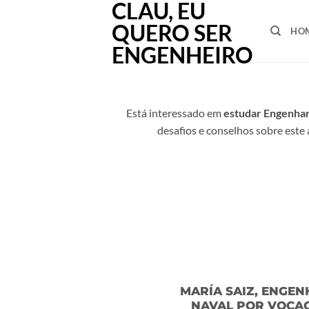
Saltar
para
HO
o
conteúdo
Está interessado em
estudar Engenhar
desafios e conselhos sobre este
MARÍA SAIZ, ENGEN
NAVAL POR VOCA