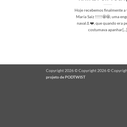
Hoje recebemos finalmente a v
María Saiz !!!!!🤩🤩, uma en
naval⚓️❤️, que quando era 
costumava apanhar[...
Copyright 2026 © Copyright 2026 © Copyrig
projeto de
PODTWIST