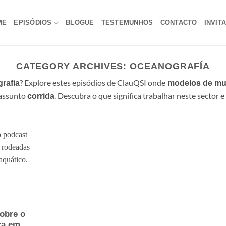
ME
EPISÓDIOS
BLOGUE
TESTEMUNHOS
CONTACTO
INVIT
CATEGORY ARCHIVES:
OCEANOGRAFÍA
? Explore estes episódios de ClauQSI onde
rafia
modelos de mu
 assunto
. Descubra o que significa trabalhar neste sector e 
corrida
obre o
ra em