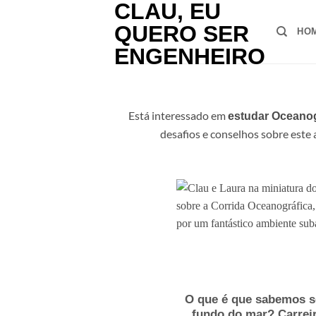
Saltar
para
HO
o
conteúdo
Está interessado em
estudar Oceanog
desafios e conselhos sobre este
O que é que sabemos s
fundo do mar? Carrei