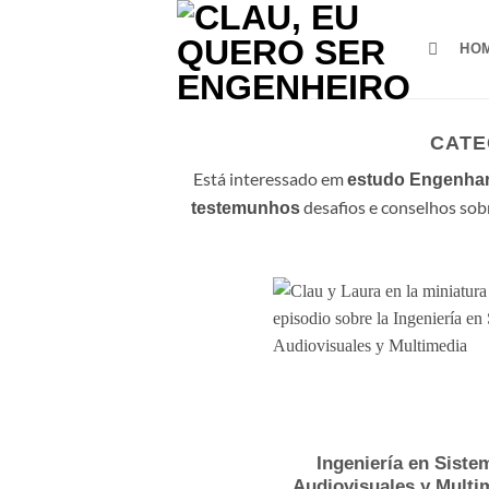
Saltar
para
HO
o
conteúdo
CATE
Está interessado em
estudo Engenhar
desafios e conselhos sob
testemunhos
Ingeniería en Siste
Audiovisuales y Multi