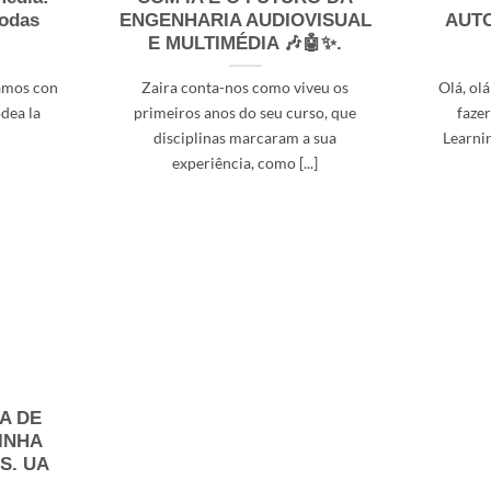
todas
ENGENHARIA AUDIOVISUAL
AUTO
E MULTIMÉDIA 🎶🤖✨.
lamos con
Zaira conta-nos como viveu os
Olá, ol
dea la
primeiros anos do seu curso, que
faze
disciplinas marcaram a sua
Learnin
experiência, como [...]
A DE
INHA
S. UA