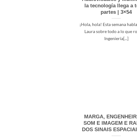
la tecnología llega a 
partes | 3×54
¡Hola, hola! Esta semana hab
Laura sobre todo a lo que ro
Ingeniería[...]
MARGA, ENGENHEIR
SOM E IMAGEM E RA
DOS SINAIS ESPACIAI