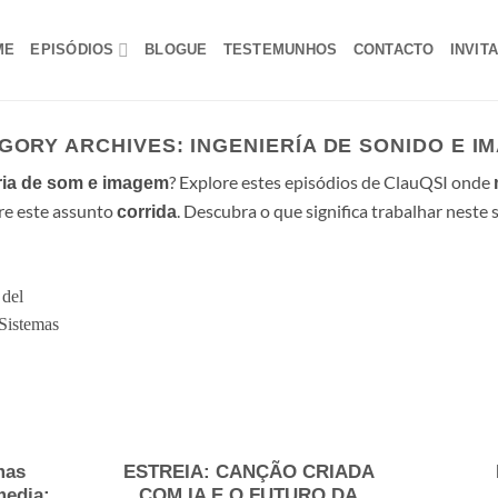
ME
EPISÓDIOS
BLOGUE
TESTEMUNHOS
CONTACTO
INVIT
GORY ARCHIVES:
INGENIERÍA DE SONIDO E I
? Explore estes episódios de ClauQSI onde
ia de som e imagem
re este assunto
. Descubra o que significa trabalhar neste s
corrida
mas
ESTREIA: CANÇÃO CRIADA
media:
COM IA E O FUTURO DA