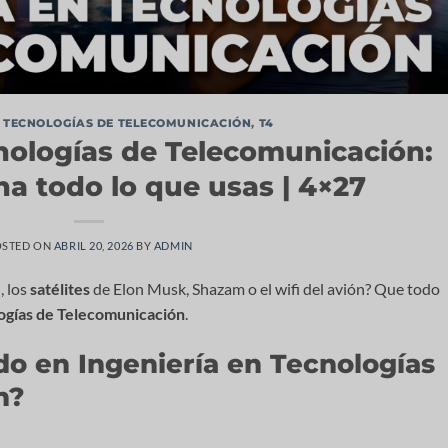
N TECNOLOGÍAS DE TELECOMUNICACIÓN
,
T4
nologías de Telecomunicación:
a todo lo que usas | 4×27
OSTED ON
ABRIL 20, 2026
BY
ADMIN
G
, los
satélites
de Elon Musk, Shazam o el wifi del avión? Que todo
logías de Telecomunicación
.
do en Ingeniería en Tecnologías
n?