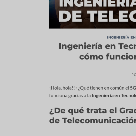
INGENIERÍA E
Ingeniería en Tec
cómo funcion
P
¡Hola, hola!✨ ¿Qué tienen en común el
5
funciona gracias a la
Ingeniería en Tecno
¿De qué trata el Gra
de Telecomunicació