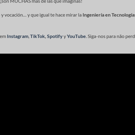
… ¡son MUCHAS más de las que imaginas!
 y vocación… y que igual te hace mirar la
Ingeniería en Tecnología
e em
Instagram
,
TikTok
,
Spotify
y
YouTube
. Siga-nos para não per