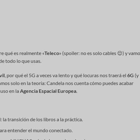
re qué es realmente «
Teleco
» (spoiler: no es solo cables 😌) y vam
de todo lo que usas.
vil
, por qué el 5G a veces va lento y qué locuras nos traerá el
6G
(y
mos solo en la teoría: Candela nos cuenta cómo puedes acabar
luso en la
Agencia Espacial Europea
.
d
: la transición de los libros a la práctica.
 para entender el mundo conectado.