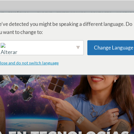
ME
EPISÓDIOS
BLOGUE
TESTEMUNHOS
CONTACTO
INVITAD
've detected you might be speaking a different language. Do
u want to change to:
Change Language
English
lose and do not switch language