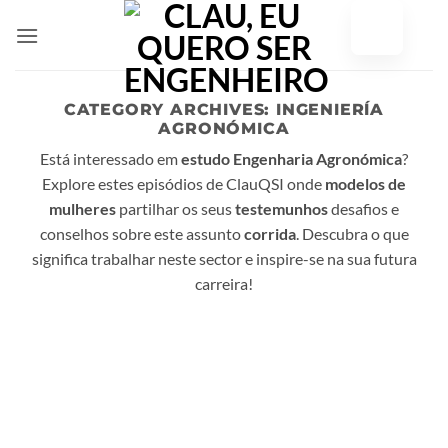
Saltar
para
o
conteúdo
CATEGORY ARCHIVES:
INGENIERÍA
AGRONÓMICA
Está interessado em
estudo Engenharia Agronómica
?
Explore estes episódios de ClauQSI onde
modelos de
mulheres
partilhar os seus
testemunhos
desafios e
conselhos sobre este assunto
corrida
. Descubra o que
significa trabalhar neste sector e inspire-se na sua futura
carreira!