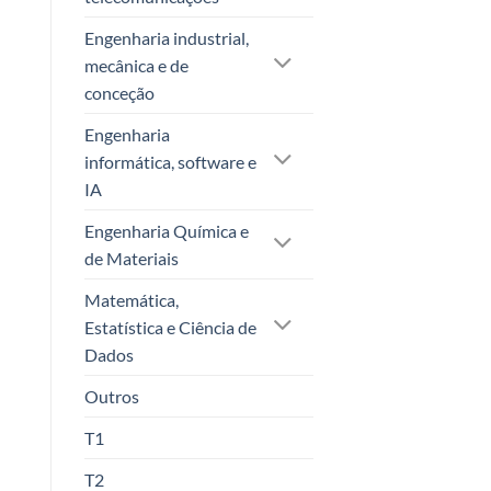
Engenharia industrial,
mecânica e de
conceção
Engenharia
informática, software e
IA
Engenharia Química e
de Materiais
Matemática,
Estatística e Ciência de
Dados
Outros
T1
T2