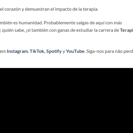
el corazón y demuestran el impacto de la terapia.
 también es humanidad. Probablemente salgas de aquí con más
 quién sabe, ¡si también con ganas de estudiar la carrera de
Terap
e em
Instagram
,
TikTok
,
Spotify
y
YouTube
. Siga-nos para não per