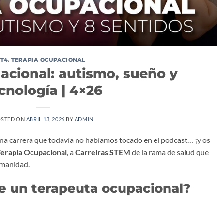
T4
,
TERAPIA OCUPACIONAL
acional: autismo, sueño y
cnología | 4×26
OSTED ON
ABRIL 13, 2026
BY
ADMIN
una carrera que todavía no habíamos tocado en el podcast… ¡y os
Terapia Ocupacional
, a
Carreiras STEM
de la rama de salud que
umanidad.
e un terapeuta ocupacional?