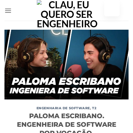
Saltar
para
o
conteúdo
ENGENHARIA DE SOFTWARE
,
T2
PALOMA ESCRIBANO.
ENGENHEIRA DE SOFTWARE
POR VOCAÇÃO.