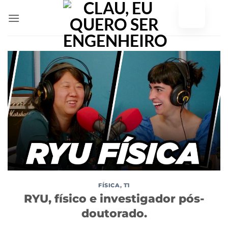
Saltar
para
o
conteúdo
FÍSICA
,
T1
RYU, físico e investigador pós-
doutorado.