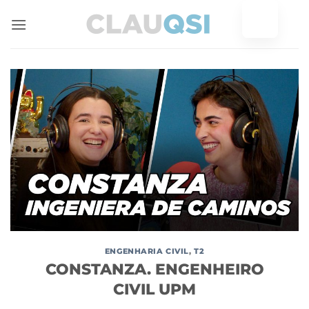
Saltar
para
o
conteúdo
ENGENHARIA CIVIL
,
T2
CONSTANZA. ENGENHEIRO
CIVIL UPM