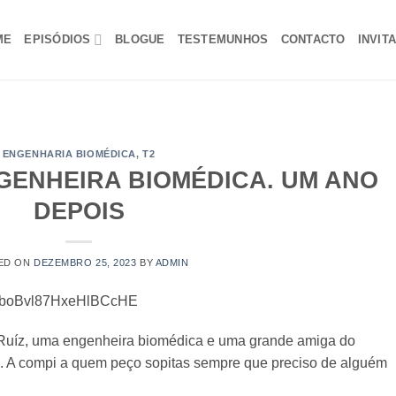
ME
EPISÓDIOS
BLOGUE
TESTEMUNHOS
CONTACTO
INVIT
ENGENHARIA BIOMÉDICA
,
T2
NGENHEIRA BIOMÉDICA. UM ANO
DEPOIS
ED ON
DEZEMBRO 25, 2023
BY
ADMIN
1CMboBvl87HxeHlBCcHE
a Ruíz, uma engenheira biomédica e uma grande amiga do
a. A compi a quem peço sopitas sempre que preciso de alguém