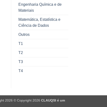
Engenharia Química e de
Materiais
Matemática, Estatística e
Ciência de Dados
Outros
T1
T2
T3
T4
ight 2026 © Copyright 2026
CLAUQSI é um