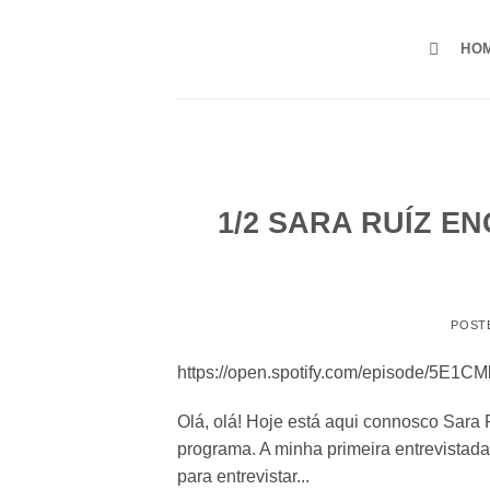
Saltar
para
HO
o
conteúdo
1/2 SARA RUÍZ E
POST
https://open.spotify.com/episode/5E
Olá, olá! Hoje está aqui connosco Sar
programa. A minha primeira entrevistad
para entrevistar...