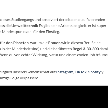
 dieses Studiengangs und absolviert derzeit den qualifizierenden
dass die
Umwelttechnik
Es gibt keine Arbeitslosigkeit, er ist super
e Mindestpunktzahl für den Einstieg.
für den Planeten
, warum die
Frauen
wir in diesem Beruf eine
ch in der Minderheit sind) und die berühmten
Regel 3-30-300
dami
. Wenn du von echter Wirkung, Natur und einem coolen Job träumst
itglied unserer Gemeinschaft auf
Instagram
,
TikTok
,
Spotify
y
 einzige Folge verpassen!