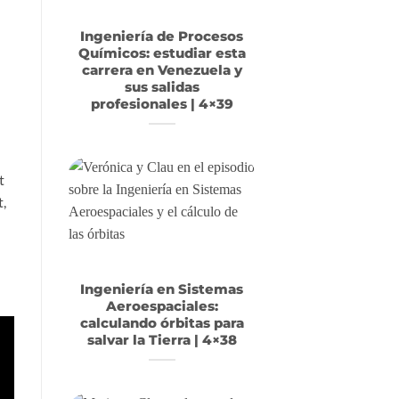
Ingeniería de Procesos
Químicos: estudiar esta
carrera en Venezuela y
sus salidas
profesionales | 4×39
t
,
Ingeniería en Sistemas
Aeroespaciales:
calculando órbitas para
salvar la Tierra | 4×38