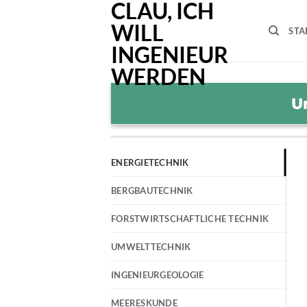
Zum
Inhalt
STA
springen
U
ENERGIETECHNIK
BERGBAUTECHNIK
FORSTWIRTSCHAFTLICHE TECHNIK
UMWELTTECHNIK
INGENIEURGEOLOGIE
MEERESKUNDE