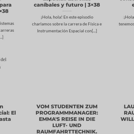
 para
caníbales y futuro | 3×38
4×38
¡Hola, hola! En este episodio
¡Hola
Sistemas
charlamos sobre la carrera de Física e
tenemos
carreras
Instrumentación Espacial con[...]
.]
en
VOM STUDENTEN ZUM
LAU
al: El
PROGRAMMMANAGER:
RA
asta
EMMA'S REISE IN DIE
WILL
LUFT- UND
RAUMFAHRTTECHNIK.