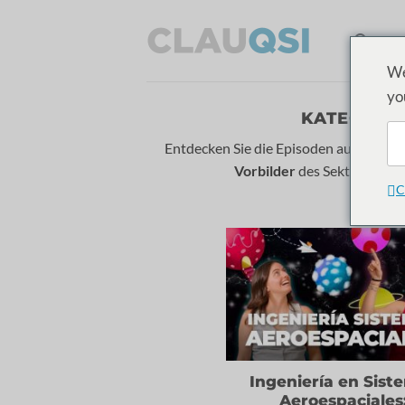
Zum
Inhalt
STA
springen
We
yo
KATEGORIE
Entdecken Sie die Episoden auf
Karrier
Vorbilder
des Sektors! Höre
C
Ingeniería en Sist
Aeroespaciales