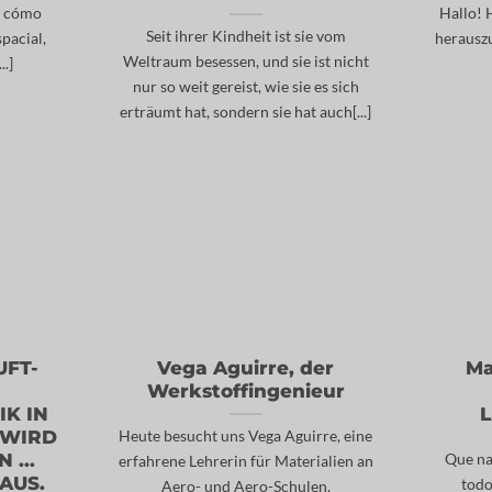
er cómo
Hallo! 
Seit ihrer Kindheit ist sie vom
pacial,
herauszu
Weltraum besessen, und sie ist nicht
..]
nur so weit gereist, wie sie es sich
erträumt hat, sondern sie hat auch[...]
UFT-
Vega Aguirre, der
Ma
Werkstoffingenieur
K IN
L
 WIRD
Heute besucht uns Vega Aguirre, eine
 ...
Que na
erfahrene Lehrerin für Materialien an
AUS.
todo
Aero- und Aero-Schulen.