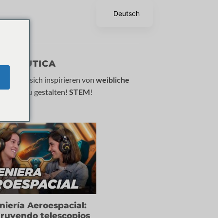
Deutsch
AS
ERONÁUTICA
ssen Sie sich inspirieren von
weibliche
Zukunft zu gestalten!
STEM
!
niería Aeroespacial:
ruyendo telescopios