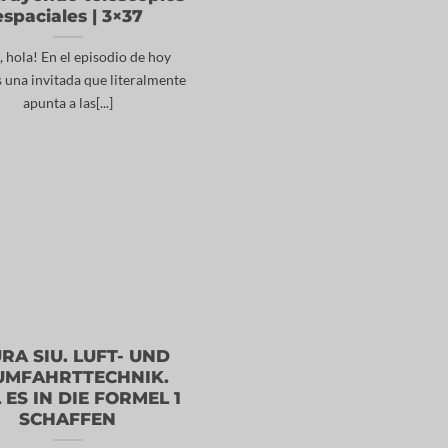
espaciales | 3×37
, hola! En el episodio de hoy
 una invitada que literalmente
apunta a las[...]
RA SIU. LUFT- UND
UMFAHRTTECHNIK.
 ES IN DIE FORMEL 1
SCHAFFEN