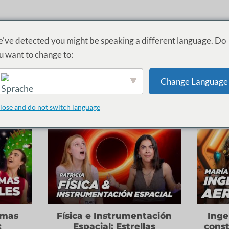
RTSEITE
EPISODEN
BLOG
TESTIMONIALS
KONTAKT
INVITAD
've detected you might be speaking a different language. Do
u want to change to:
 ARCHIV:
INGENIERÍA AEROESPACIAL Y A
Change Language
en in der Luft- und Raumfahrt und in der Luftfahrttechnik
und la
n Sie sich Ratschläge und Erfahrungen an und beginnen Sie, Ihre 
English
lose and do not switch language
emas
Física e Instrumentación
Inge
:
Espacial: Estrellas
const