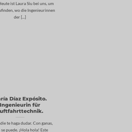
Heute ist Laura Siu bei uns, um
finden, wo die Ingenieurinnen
der [...]
ría Díaz Expósito.
Ingenieurin für
uftfahrttechnik.
die te haga dudar. Con ganas,
 se puede. ¡Hola hola! Este