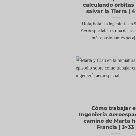
calculando órbitas
salvar la Tierra | 
¡Hola, hola! La Ingeniería en 
Aeroespaciales es una de las 
más apasionantes para[..
Cómo trabajar 
Ingeniería Aeroespaci
camino de Marta h
Francia | 3×33