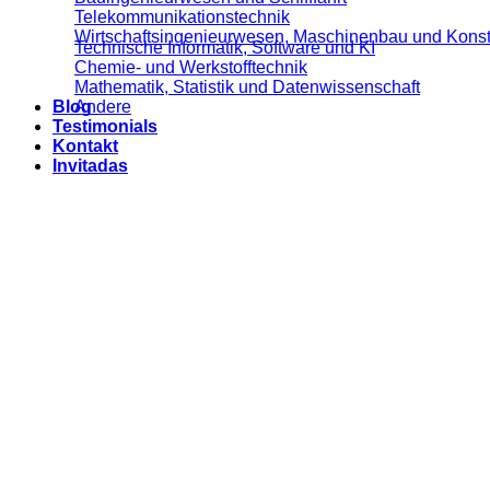
Telekommunikationstechnik
Wirtschaftsingenieurwesen, Maschinenbau und Konst
Technische Informatik, Software und KI
Chemie- und Werkstofftechnik
Mathematik, Statistik und Datenwissenschaft
Blog
Andere
Testimonials
Kontakt
Invitadas