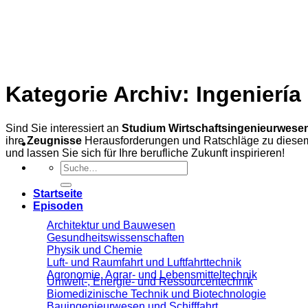
Zum
Inhalt
springen
Kategorie Archiv:
Ingeniería
Sind Sie interessiert an
Studium Wirtschaftsingenieurwese
ihre
Zeugnisse
Herausforderungen und Ratschläge zu dies
und lassen Sie sich für Ihre berufliche Zukunft inspirieren!
Startseite
Episoden
Architektur und Bauwesen
Gesundheitswissenschaften
Physik und Chemie
Luft- und Raumfahrt und Luftfahrttechnik
Agronomie, Agrar- und Lebensmitteltechnik
Umwelt-, Energie- und Ressourcentechnik
Biomedizinische Technik und Biotechnologie
Bauingenieurwesen und Schifffahrt