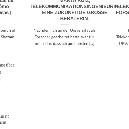
ías de
MARTA RUÍZ,
cómo
TELEKOMMUNIKATIONSINGENIEURIN,
TELEK
usas |
EINE ZUKÜNFTIGE GROSSE
FORS
BERATERIN.
 común el
Nachdem ich an der Universität als
k, Shazam
Forscher gearbeitet hatte, war für
Teleko
mich klar, dass ich am liebsten [...]
UPV/E
ein:
del