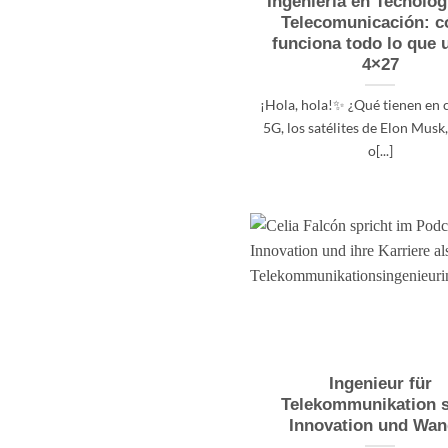
Ingeniería en Tecnolog
Telecomunicación: 
funciona todo lo que 
4×27
¡Hola, hola!✨ ¿Qué tienen en
5G, los satélites de Elon Mus
o[...]
Ingenieur für
Telekommunikation s
Innovation und Wan