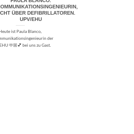
PAULA BLANCO.
OMMUNIKATIONSINGENIEURIN,
CHT ÜBER DEFIBRILLATOREN.
UPV/EHU
Heute ist Paula Blanco,
mmunikationsingenieurin der
HU 🫶🏼💕 bei uns zu Gast.