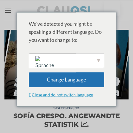
Zum
Inhalt
springen
We've detected you might be
speaking a different language. Do
you want to change to:
English
Change Language
Close and do not switch language
STATISTIK
,
T2
SOFÍA CRESPO. ANGEWANDTE
STATISTIK 📈.