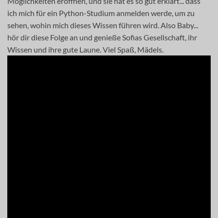
Möglichkeiten eröffnen, und sie hat es so gut erklärt... dass
ich mich für ein Python-Studium anmelden werde, um zu
sehen, wohin mich dieses Wissen führen wird. Also Baby...
hör dir diese Folge an und genieße Sofias Gesellschaft, ihr
Wissen und ihre gute Laune. Viel Spaß, Mädels.