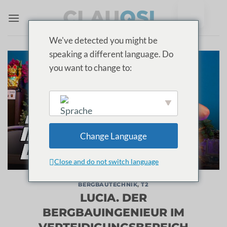
Zum
Inhalt
springen
We've detected you might be
speaking a different language. Do
you want to change to:
English
Change Language
Close and do not switch language
BERGBAUTECHNIK
,
T2
LUCIA. DER
BERGBAUINGENIEUR IM
VERTEIDIGUNGSBEREICH