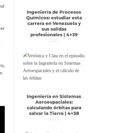
nd
Ingeniería de Procesos
Químicos: estudiar esta
carrera en Venezuela y
rer
sus salidas
profesionales | 4×39
,
ms,
nn
Ingeniería en Sistemas
Aeroespaciales:
calculando órbitas para
salvar la Tierra | 4×38