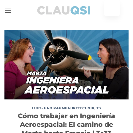
Zum
Inhalt
springen
LUFT- UND RAUMFAHRTTECHNIK
,
T3
Cómo trabajar en Ingeniería
Aeroespacial: El camino de
Marta hasta Francia | 3×33