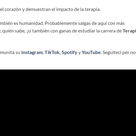
el corazón y demuestran el impacto de la terapia.
 también es humanidad. Probablemente salgas de aquí con más
 quién sabe, ¡si también con ganas de estudiar la carrera de
Terap
comunità su
Instagram
,
TikTok
,
Spotify
y
YouTube
. Seguiteci per n