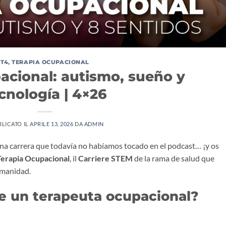
T4
,
TERAPIA OCUPACIONAL
acional: autismo, sueño y
cnología | 4×26
LICATO IL
APRILE 13, 2026
DA
ADMIN
una carrera que todavía no habíamos tocado en el podcast… ¡y os
Terapia Ocupacional
, il
Carriere STEM
de la rama de salud que
umanidad.
e un terapeuta ocupacional?