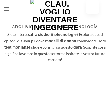
Vai
al
contenuto
ARCHIVIO CATEGORIA:
BIOTECNOLOGÍA
Siete interessati a
? Esplora questi
studio Biotecnologie
episodi di ClauQSI dove
condividere i loro
modelli di donna
sfide e consigli su questo
. Scoprite cosa
testimonianze
gara
significa lavorare in questo settore e ispirate la vostra futura
carriera!