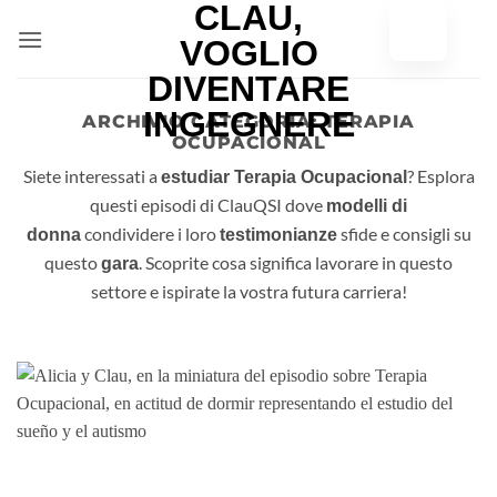
Vai
al
contenuto
ARCHIVIO CATEGORIA:
TERAPIA
OCUPACIONAL
Siete interessati a
? Esplora
estudiar Terapia Ocupacional
questi episodi di ClauQSI dove
modelli di
condividere i loro
sfide e consigli su
donna
testimonianze
questo
. Scoprite cosa significa lavorare in questo
gara
settore e ispirate la vostra futura carriera!