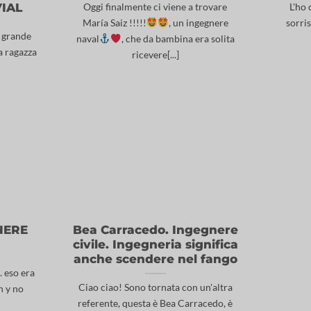
IAL
Oggi finalmente ci viene a trovare
L'ho 
María Saiz !!!!!
, un ingegnere
sorris
l grande
naval
, che da bambina era solita
a ragazza
ricevere[...]
NERE
Bea Carracedo. Ingegnere
civile. Ingegneria significa
anche scendere nel fango
. eso era
Ciao ciao! Sono tornata con un'altra
n y no
referente, questa è Bea Carracedo, è