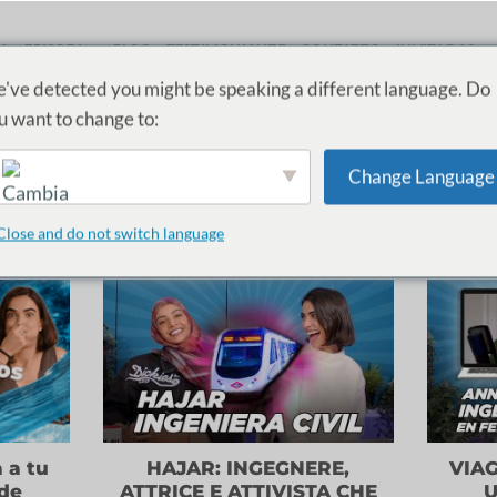
A
EPISODI
BLOG
TESTIMONIANZE
CONTATTO
INVITADAS
've detected you might be speaking a different language. Do
u want to change to:
VIO CATEGORIA:
INGENIERÍA DE CAMINOS 
Change Language
ria civile e navale
e lasciarsi ispirare da
donne
riferimenti
del set
iniziate a costruire il vostro futuro!
STEM
!
English
Close and do not switch language
 a tu
HAJAR: INGEGNERE,
VIAG
 de
ATTRICE E ATTIVISTA CHE
U