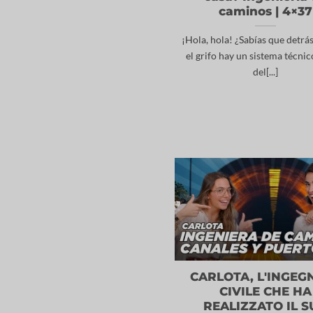
caminos | 4×37
¡Hola, hola! ¿Sabías que detrás
el grifo hay un sistema técnic
del[...]
CARLOTA, L'INGEG
CIVILE CHE HA
REALIZZATO IL 