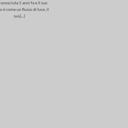
conosciuta 5 anni fa e il suo
o è come un flusso di luce, il
suo[...]