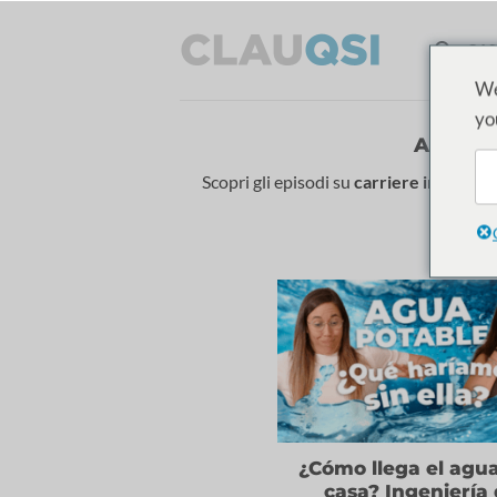
Vai
al
CAS
contenuto
We
yo
ARCHI
Scopri gli episodi su
carriere in ingegne
¿Cómo llega el agua
casa? Ingeniería