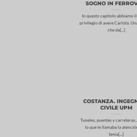
SOGNO IN FERROV
In questo capitolo abbiamo i
privilegio di avere Carlota. Un
che da[...]
COSTANZA. INGEG
CIVILE UPM
Tuneles, puentes y carreteras..
lo que le llamaba la atenció
tenía[...]