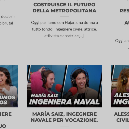
COSTRUISCE IL FUTURO
DELLA METROPOLITANA
RE
 de abrir
A
Oggi parliamo con Hajar, una donna a
o brutal
tutto tondo: ingegnere civile, attrice,
attivista e creatrice[...].
Oggi an
NERE
MARÍA SAIZ, INGEGNERE
ALES
NAVALE PER VOCAZIONE.
CIVI
SUO